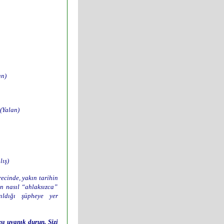
an)
(Yalan)
lış)
ecinde, yakın tarihin
in nasıl “ahlaksızca”
ıldığı şüpheye yer
şı uyanık durun. Sizi