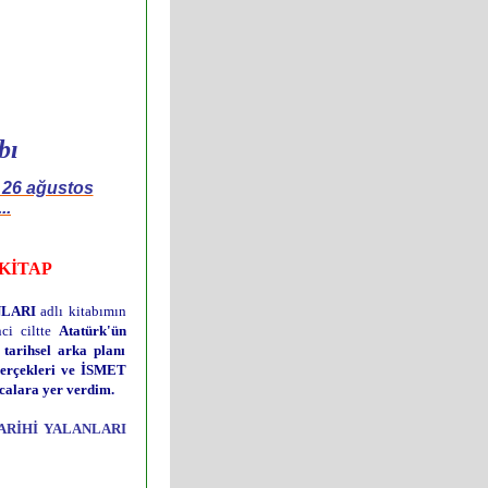
bı
26 ağustos
..
KİTAP
LARI
adlı kitabımın
nci ciltte
Atatürk'ün
rihsel arka planı
gerçekleri ve İSMET
calara yer verdim.
ARİHİ YALANLARI