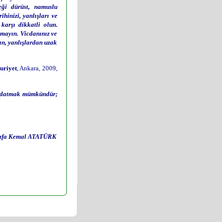
eği dürüst, namuslu
hinizi, yanlışları ve
karşı dikkatli olun.
almayın. Vicdanınız ve
n, yanlışlardan uzak
riyet
, Ankara, 2009,
aldatmak mümkündür;
afa Kemal ATATÜRK