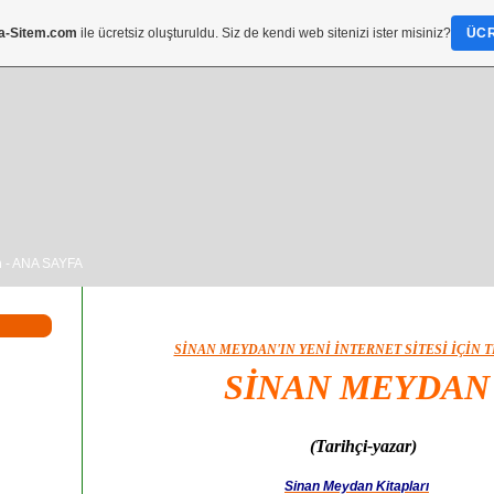
a-Sitem.com
ile ücretsiz oluşturuldu. Siz de kendi web sitenizi ister misiniz?
ÜCR
m
- ANA SAYFA
SİNAN MEYDAN'IN YENİ İNTERNET SİTESİ İÇİN T
SİNAN MEYDAN
(Tarihçi-yazar)
Sinan Meydan Kitapları