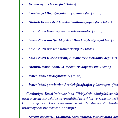
«
Dersim isyan etmemiştir!
(Yalan)
«
Cumhuriyet Doğu’ya yatırım yapmamıştır
! (Yalan)
«
Atatürk Dersim’de Alevi-Kürt katliamı yapmıştır!
(Yalan)
« Said-i Nursi Kurtuluş Savaşı kahramanıdır! (Yalan)
«
Said-i Nursi’nin Ayrılıkçı Kürt Hareketiyle ilgisi yoktur!
(Yal
« Said-i Nursi siyasetle ilgilenmemiştir! (Yalan)
«
Said-i Nursi Hür Adam’dır; Almancı ve Amerikancı değildir!
«
Atatürk, İsmet İnönü, CHP camileri kapatmıştır!
(Yalan)
«
İsmet İnönü din düşmanıdır!
(Yalan)
«
İsmet İnönü paralardan Atatürk fotoğrafını çıkartmıştır
! (Yan
Cumhuriyet Tarihi Yalanları’
nda, Türkiye’nin dönüştürülme sür
nasıl sistemli bir şekilde çarpıtıldığı, Atatürk’ün ve Cumhuriyet’
karalandığı ve Türk insanının nasıl “vicdansızca” kandır
bırakmayacak biçimde kanıtlanmıştır.
“
Sevgili gençler!... Yalanlara, çarpıtmalara, yutturmalara kar