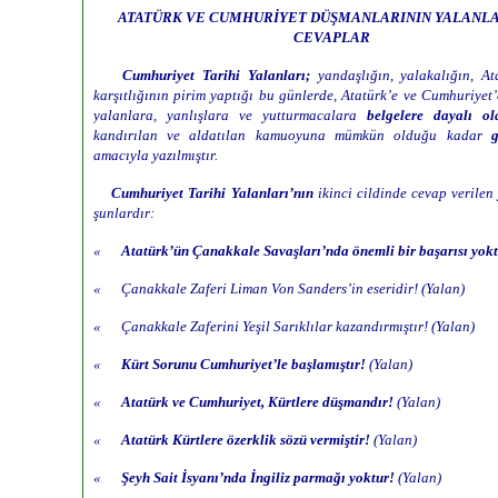
ATATÜRK VE CUMHURİYET DÜŞMANLARININ YALANLA
CEVAPLAR
Cumhuriyet Tarihi Yalanları;
yandaşlığın, yalakalığın, A
karşıtlığının pirim yaptığı bu günlerde, Atatürk’e ve Cumhuriyet’e
yalanlara, yanlışlara ve yutturmacalara
belgelere dayalı
ol
kandırılan ve aldatılan kamuoyuna mümkün olduğu kadar
amacıyla yazılmıştır.
Cumhuriyet Tarihi Yalanları’nın
ikinci cildinde cevap verile
şunlardır:
«
Atatürk’ün Çanakkale Savaşları’nda önemli bir başarısı yokt
« Çanakkale Zaferi Liman Von Sanders’in eseridir! (Yalan)
« Çanakkale Zaferini Yeşil Sarıklılar kazandırmıştır! (Yalan)
«
Kürt Sorunu Cumhuriyet’le başlamıştır!
(Yalan)
«
Atatürk ve Cumhuriyet, Kürtlere düşmandır!
(Yalan)
«
Atatürk Kürtlere özerklik sözü vermiştir!
(Yalan)
«
Şeyh Sait İsyanı’nda İngiliz parmağı yoktur!
(Yalan)