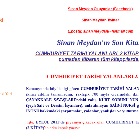
Sinan Meydan Okuyanlar (Facebook)
Sinan Meydan Twitter
Rİ
E.posta: sinan.meydan@hotmail.com
Sinan Meydan'ın Son Kita
CUMHURİYET TARİHİ YALANLARI, 2.KİTAP 
cumadan itibaren tüm kitapçılarda.
CUMHURİYET TARİHİ YALANLARI 2.
Kamuoyunda büyük ilgi gören
CUMHURİYET TARİHİ YALAN
ikinci cildini tamamladım. Yaklaşık 700 sayfa civarındaki iki
i Yeri.........
ÇANAKKALE SAVAŞLARI'ndaki rolü, KÜRT SORUNU'NUN ta
(Şeyh Sait ve Dersim İsyanları), anlatılmayan SAİD-İ NURSİ 
İNÖNÜ hakkındaki çarpıtmalar, yalanlar, yanlışlar ve yutturma
İşte,
EYLÜL 2011'de
piyasaya çıkacak olan
CUMHURİYET T
(2.KİTAP)
'
ın arka kapak yazısı: