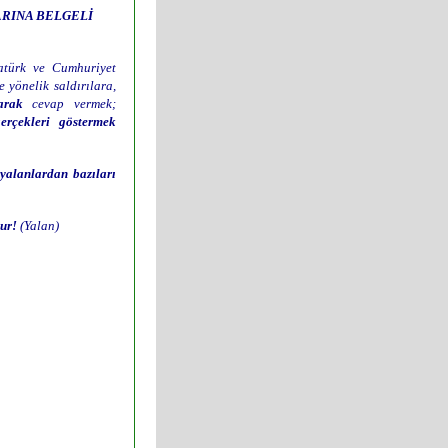
RINA BELGELİ
tatürk ve Cumhuriyet
 yönelik saldırılara,
arak
cevap vermek;
gerçekleri göstermek
n
yalanlardan bazıları
ur!
(Yalan)