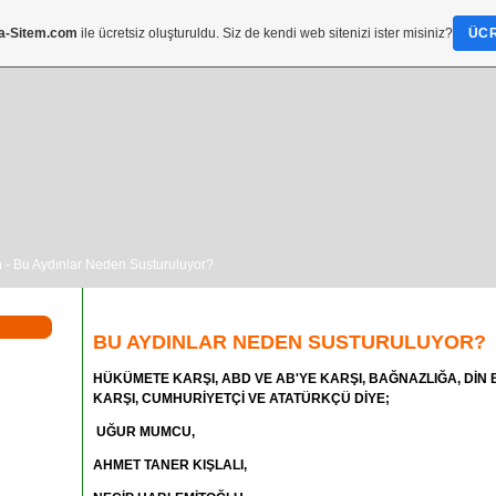
a-Sitem.com
ile ücretsiz oluşturuldu. Siz de kendi web sitenizi ister misiniz?
ÜCR
m
- Bu Aydınlar Neden Susturuluyor?
BU AYDINLAR NEDEN SUSTURULUYOR?
HÜKÜMETE KARŞI, ABD VE AB'YE KARŞI, BAĞNAZLIĞA, DİN 
KARŞI, CUMHURİYETÇİ VE ATATÜRKÇÜ DİYE;
UĞUR MUMCU,
AHMET TANER KIŞLALI,