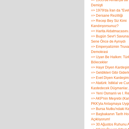
=> 1933'de Almanya da H
Demişti
=> 1979'da İran da "Evet
=> Dersane Rezilliği
=> Recep Bey Siz Kimi
Kandırıyorsunuz?
=> Harita Aldatmacasını
=> Bugün Sevr'i Savunan
Sene Önce de Aynıydı
=> Emperyalizmin Truva 
Demokrasi
=> Uyan Be Halkım: Türk
Bölecekler
=> Hayır Diyen Kardeşim
=> Geldikleri Gibi Giderl
=> Evet Diyen Kardeşim
=> Atatürk: İstiklal ve C
Kastedecek Düşmanlar..
=> Yeni Osmanlı ve I. R
=> AKP'nin Meşrebi (Kar
PKK'yla Anlaşmaya Uyg
=> Bursa Nutku'ndaki K
=> Başbakanın Tarih Hoc
Açıklıyorum!
=> 30 Ağustos Ruhunu 