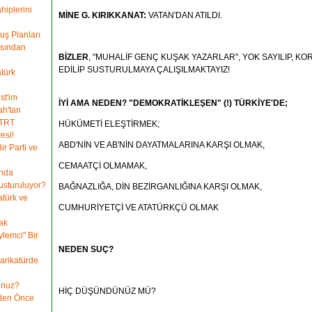
hiplerini
MİNE G. KIRIKKANAT:
VATAN'DAN ATILDI.
luş Planları
asından
BİZLER
, "MUHALİF GENÇ KUŞAK YAZARLAR", YOK SAYILIP, KO
EDİLİP SUSTURULMAYA ÇALIŞILMAKTAYIZ!
atürk
st'im
İYİ AMA NEDEN? "DEMOKRATİKLEŞEN" (!) TÜRKİYE'DE;
ah'tan
 TRT
HÜKÜMETİ ELEŞTİRMEK;
esi!
ABD'NİN VE AB'NİN DAYATMALARINA KARŞI OLMAK,
r Parti ve
CEMAATÇİ OLMAMAK,
ında
usturuluyor?
BAĞNAZLIĞA, DİN BEZİRGANLIĞINA KARŞI OLMAK,
atürk ve
CUMHURİYETÇİ VE ATATÜRKÇÜ OLMAK
ak
lemci" Bir
NEDEN SUÇ?
arikatürde
unuz?
HİÇ DÜŞÜNDÜNÜZ MÜ?
nden Önce