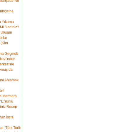
 Manşette Ne
ihçisine
n Yıkama
 Mi Dediniz?
n Ulusun
orlar
 (Kim
ına Geçmek
rkezi'nden
erkezi'ne
ymuş da
rihi Anlamak
ün!
vi Marmara
 "Efsunlu
siniz Recep
n İstifa
ar: Türk Tarih