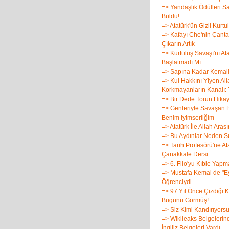
=> Yandaşlık Ödülleri Sa
Buldu!
=> Atatürk'ün Gizli Kurtu
=> Kafayı Che'nin Çant
Çıkarın Artık
=> Kurtuluş Savaşı'nı At
Başlatmadı Mı
=> Sapına Kadar Kemali
=> Kul Hakkını Yiyen All
Korkmayanların Kanalı:
=> Bir Dede Torun Hikay
=> Genleriyle Savaşan Bi
Benim İyimserliğim
=> Atatürk İle Allah Aras
=> Bu Aydınlar Neden S
=> Tarih Profesörü'ne At
Çanakkale Dersi
=> 6. Filo'yu Kıble Yapm
=> Mustafa Kemal de "Ey
Öğrenciydi
=> 97 Yıl Önce Çizdiği K
Bugünü Görmüş!
=> Siz Kimi Kandırıyors
=> Wikileaks Belgeleri
İngiliz Belgeleri Vardı