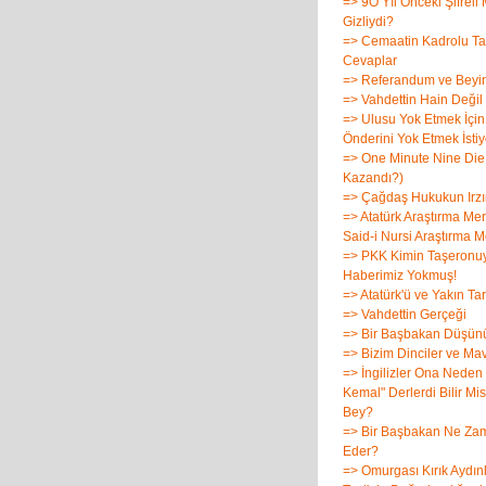
=> 9O Yıl Önceki Şifreli
Gizliydi?
=> Cemaatin Kadrolu Tar
Cevaplar
=> Referandum ve Beyi
=> Vahdettin Hain Değil
=> Ulusu Yok Etmek İçi
Önderini Yok Etmek İstiy
=> One Minute Nine Die
Kazandı?)
=> Çağdaş Hukukun Irz
=> Atatürk Araştırma Me
Said-i Nursi Araştırma M
=> PKK Kimin Taşeronu
Haberimiz Yokmuş!
=> Atatürk'ü ve Yakın Ta
=> Vahdettin Gerçeği
=> Bir Başbakan Düşün
=> Bizim Dinciler ve Ma
=> İngilizler Ona Neden
Kemal" Derlerdi Bilir Mi
Bey?
=> Bir Başbakan Ne Zama
Eder?
=> Omurgası Kırık Aydınl