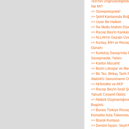
Tezi'nin Doğrulandığınd
Var Mı?
=> Sünepeleşmek!
=> Şehit Kanlarında Bo
=> Uyan Be Halkım
=> Ne Mutlu Arabım Diy
=> Recep Bey'in Kankala
=> ALLAH'ın Gazabı Üze
=> Kızılay, İHH ve Rece
Günahı
=> Kurtuluş Savaşı'nda İn
Savaşmadık, Yalanı
=> Karton Mücahit
=> Bizim Liboşlar ve M
=> Bir Tez, Birkaç Tarih 
Atatürk'ü Savunmanın O
=> Ak'tivistler ve AKP
=> Recep Bey'in İsrail Şi
Yahudi Cesaret Ödülü
=> Atatürk Düşmanlığın
Bugünü
=> Burası Türkiye Rece
Kemaller Asla Tükenmez
=> Büyük Kumpas
=> Dersim İsyanı: Seyit 