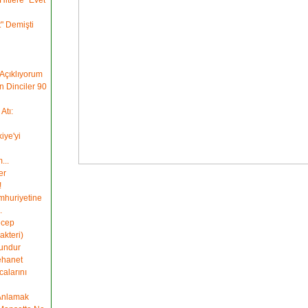
itlere "Evet"
" Demişti
 Açıklıyorum
 Dinciler 90
Atı:
iye'yi
...
er
!
umhuriyetine
.
ecep
akteri)
undur
ehanet
alarını
Anlamak