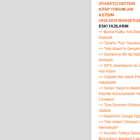
ZİYARETÇİ DEFTERİ
KİTAP YORUMLARI
İLETİŞİM
1919-2010 MANŞETLE
ESKİ YAZILARIM
=> Bursa Nutku Yok Diy
Diyecek
=> Taraf'ın "Toy" Yazarın
=> "Hür Adam"ın Gerçe
=> Osmanlı'yı Bir de Atat
Dinleyin
=> DP'li, Amerikancı ve 
Hür Adam
=> Gişede Hür Adam Fil
Yakaladık!
=> Soner Yalçın'ın Atatü
Kıta Mu Konusundaki Ya
Cevabım
=> Tüm Devrimci Ruhları
Atatürk
=> Atatürk'ün Sosyal Fab
=> "Hür Adam" Hürriyet 
Neredeydi?
=> Kendini Türkçü Sana
Bozuntusu, Maskeli Çakal