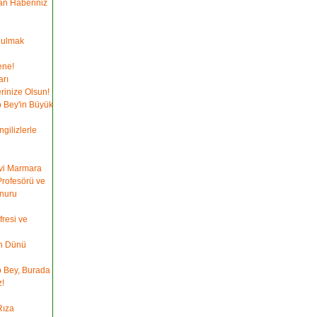
an Haberiniz
ğulmak
ene!
rı
rinize Olsun!
p Bey'in Büyük
gilizlerle
avi Marmara
Profesörü ve
nuru
fresi ve
ın Dünü
p Bey, Burada
!
Rıza