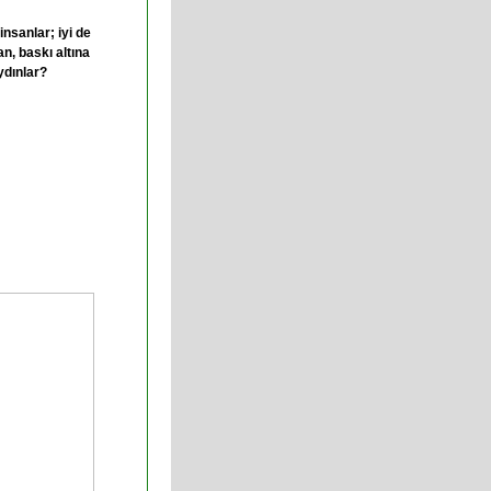
insanlar; iyi de
n, baskı altına
ydınlar?