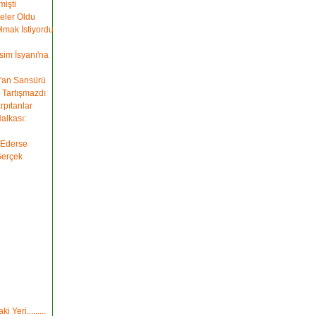
mişti
eler Oldu
Olmak İstiyordu
im İsyanı'na
r'an Sansürü
 Tartışmazdı
rpıtanlar
alkası:
 Ederse
Gerçek
i Yeri.........