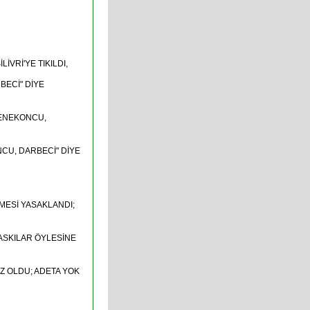
VRİ'YE TIKILDI,
BECİ" DİYE
GENEKONCU,
NCU, DARBECİ" DİYE
RMESİ YASAKLANDI;
BASKILAR ÖYLESİNE
Z OLDU; ADETA YOK