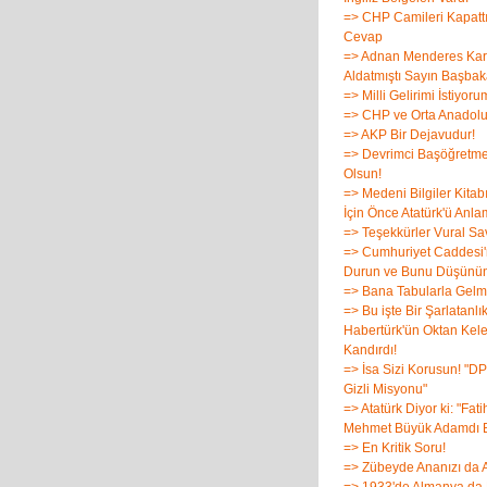
=> CHP Camileri Kapattı
Cevap
=> Adnan Menderes Karı
Aldatmıştı Sayın Başba
=> Milli Gelirimi İstiyoru
=> CHP ve Orta Anadol
=> AKP Bir Dejavudur!
=> Devrimci Başöğretm
Olsun!
=> Medeni Bilgiler Kitab
İçin Önce Atatürk'ü Anla
=> Teşekkürler Vural Sa
=> Cumhuriyet Caddesi
Durun ve Bunu Düşünü
=> Bana Tabularla Gelm
=> Bu işte Bir Şarlatanlık
Habertürk'ün Oktan Kele
Kandırdı!
=> İsa Sizi Korusun! "DP
Gizli Misyonu"
=> Atatürk Diyor ki: "Fati
Mehmet Büyük Adamdı B
=> En Kritik Soru!
=> Zübeyde Ananızı da A