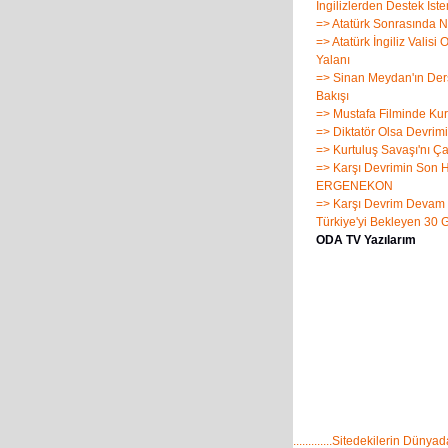
İngilizlerden Destek İste
=> Atatürk Sonrasında N
=> Atatürk İngiliz Valisi 
Yalanı
=> Sinan Meydan'ın Ders
Bakışı
=> Mustafa Filminde Ku
=> Diktatör Olsa Devrimi
=> Kurtuluş Savaşı'nı Ça
=> Karşı Devrimin Son H
ERGENEKON
=> Karşı Devrim Devam
Türkiye'yi Bekleyen 30 
ODA TV Yazılarım
.............Sitedekilerin Dünyadak