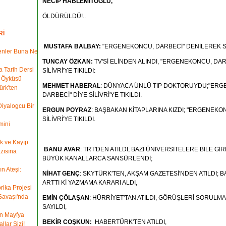
NECİP HABLEMİTOĞLU,
ÖLDÜRÜLDÜ!..
Rİ
MUSTAFA BALBAY:
"ERGENEKONCU, DARBECİ" DENİLEREK SİLİ
enler Buna Ne
TUNCAY ÖZKAN:
TV'Sİ ELİNDEN ALINDI, "ERGENEKONCU, DAR
a Tarih Dersi
SİLİVRİ'YE TIKILDI:
k Öyküsü
MEHMET HABERAL
: DÜNYACA ÜNLÜ TIP DOKTORUYDU;"ER
ürk'ten
DARBECİ" DİYE SİLİVRİ'YE TIKILDI.
Diyalogcu Bir
ERGUN POYRAZ
: BAŞBAKAN KİTAPLARINA KIZDI; "ERGENEKO
SİLİVRİ'YE TIKILDI.
mini
rk ve Kayıp
BANU AVAR
: TRT'DEN ATILDI; BAZI ÜNİVERSİTELERE BİLE Gİ
zısına
BÜYÜK KANALLARCA SANSÜRLENDİ;
n Ateşi:
NİHAT GENÇ
: SKYTÜRK'TEN, AKŞAM GAZETESİ'NDEN ATILDI; 
ARTTI Kİ YAZMAMA KARARI ALDI,
rika Projesi
Savaşı'nda
EMİN ÇÖLAŞAN
: HÜRRİYET'TAN ATILDI, GÖRÜŞLERİ SORULMA
SAYILDI,
n Mayfya
BEKİR COŞKUN:
HABERTÜRK'TEN ATILDI,
lar Sizi!