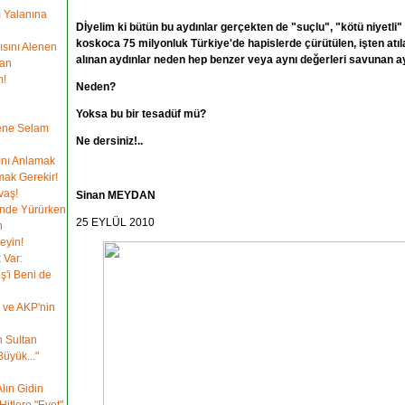
 Yalanına
Dİyelim ki bütün bu aydınlar gerçekten de "suçlu", "kötü niyetli" 
koskoca 75 milyonluk Türkiye'de hapislerde çürütülen, işten atıla
sını Alenen
alınan aydınlar neden hep benzer veya aynı değerleri savunan a
kan
m!
Neden?
u
Yoksa bu bir tesadüf mü?
ene Selam
Ne dersiniz!..
ını Anlamak
mak Gerekir!
vaş!
Sinan MEYDAN
'nde Yürürken
25 EYLÜL 2010
n
eyin!
 Var:
ş'i Beni de
 ve AKP'nin
h Sultan
üyük..."
lın Gidin